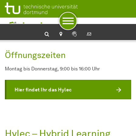
Zur Navigation
Zum Schnellzugriff
Zum Fuß der Seite mit weiteren Services
Zum Inhalt
Zur Startseite
Öffnungszeiten
Montag bis Donnerstag, 9:00 bis 16:00 Uhr
Hier findet Ihr das Hylec
Hylec – Hybrid Learning