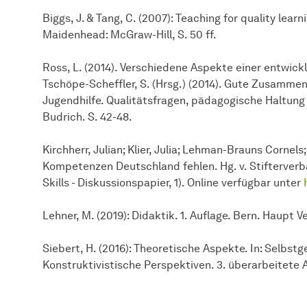
Biggs, J. & Tang, C. (2007): Teaching for quality lear
Maidenhead: McGraw-Hill, S. 50 ff.
Ross, L. (2014). Verschiedene Aspekte einer entwick
Tschöpe-Scheffler, S. (Hrsg.) (2014). Gute Zusammena
Jugendhilfe. Qualitätsfragen, pädagogische Haltun
Budrich. S. 42-48.
Kirchherr, Julian; Klier, Julia; Lehman-Brauns Cornels
Kompetenzen Deutschland fehlen. Hg. v. Stifterverb
Skills - Diskussionspapier, 1). Online verfügbar unter
Lehner, M. (2019): Didaktik. 1. Auflage. Bern. Haupt Ve
Siebert, H. (2016): Theoretische Aspekte. In: Selbs
Konstruktivistische Perspektiven. 3. überarbeitete Au