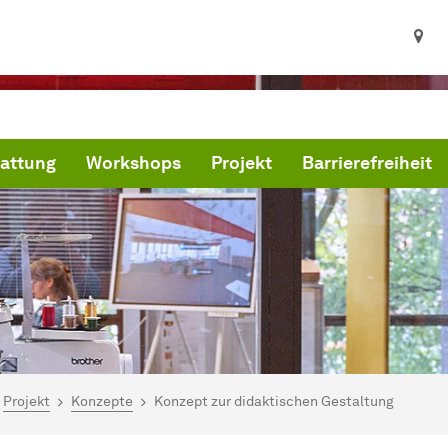
attung
Workshops
Projekt
Barrierefreiheit
ind hier:
artseite
Projekt
Konzepte
Konzept zur didaktischen Gestaltung