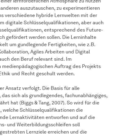
 einer lernförderlichen Atmosphäre zu nutzen
t anderen auszutauschen, zu experimentieren
hs verschiedene hybride Lernwelten mit der
em digitale Schlüsselqualifikationen, aber auch
sselqualifikationen, entsprechend des Future-
sch gefördert werden sollen. Die Lerninhalte
elt um gundlegende Fertigkeiten, wie z.B.
 Kollaboration, Agiles Arbeiten und Digital
auch den Beruf relevant sind. Im
em medienpädagogischen Auftrag des Projekts
 Ethik und Recht geschult werden.
r Ansatz verfolgt. Die Basis für alle
, das sich als grundlegendes, fachunabhängiges,
rt hat (Biggs & Tang, 2007). So wird für die
, welche Schlüsselqualifikationen die
de Lernaktivitäten entworfen und auf die
s- und Weiterbildungsschleifen soll
gestrebten Lernziele erreichen und die