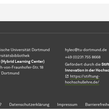
ische Universität Dortmund
hylec@tu-dortmund.de
rsitätsbibliothek
+49 (0)231 755 8668
 (Hybrid Learning Center)
Gefördert durch die
Stif
h-von-Fraunhofer-Str. 18
Innovation in der Hochsc
7 Dortmund
https://stiftung-
hochschullehre.de/
?
Datenschutzerklärung
Impressum
Barrierefreih