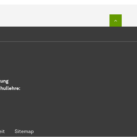
Zum Seit
tung
hullehre:
eit
Sitemap