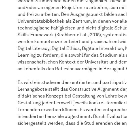
werden. Studierende haben die Möglichkeit diese in
und/oder an eigenen Projekten zu arbeiten, sich mi
und frei zu arbeiten. Den Ausgangspunkt bilden sec
Universitätsbibliothek als Zentrum, in denen vor all
technologische Fähigkeiten und nicht digitale Schlü
Skills-Framework (Kirchherr et al., 2018), systemati
werden kompetenzorienteiert und praxisnah entwick
Digital Literacy, Digital Ethics, Digitale Interaktion,
Learning zu fördern, die sowohl für das Studium als 
wissenschaftlichen Kontext der Universität und d
soll ebenfalls das Reflexionsvermögen in Bezug auf
Es wird ein studierendenzentrierter und partizipative
Lernangebote stellt das Constructive Alignment dar
didaktisches Konzept bei Gestaltung von Lehre bewäh
Gestaltung jeder Lernwelt jeweils konkret formuliert
Lernenden erwerben können. Es werden entsprechen
intendierten Lernziele abgestimmt. Durch Evaluation
sichergestellt werden, dass die Studierenden die an