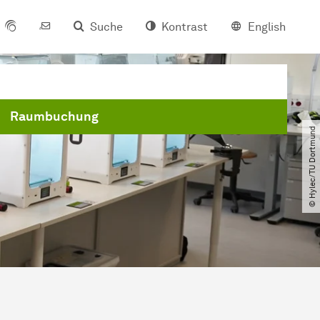
Suche
Kontrast
English
Raumbuchung
© Hylec​/​TU Dortmund