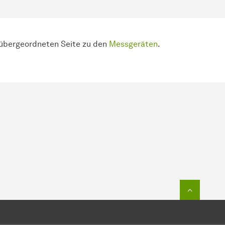
r übergeordneten Seite zu den
Messgeräten
.
Zum Seit