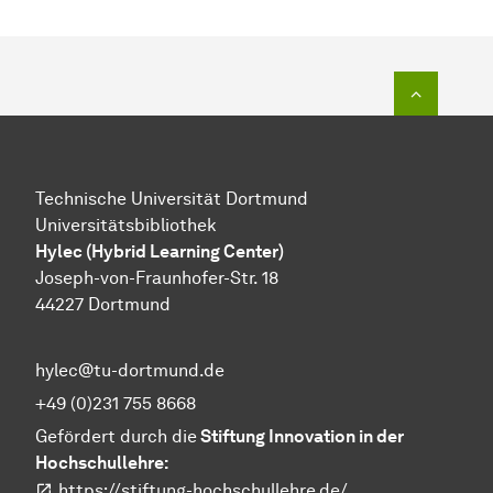
Zum Seit
Technische Universität Dortmund
Universitätsbibliothek
Hylec (Hybrid Learning Center)
Joseph-von-Fraunhofer-Str. 18
44227 Dortmund
hylec@tu-dortmund.de
+49 (0)231 755 8668
Gefördert durch die
Stiftung Innovation in der
Hochschullehre:
https://stiftung-hochschullehre.de/