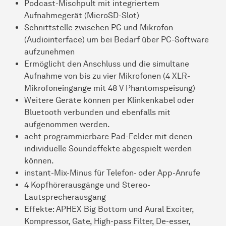
Podcast-Mischpult mit integriertem
Aufnahmegerät (MicroSD-Slot)
Schnittstelle zwischen PC und Mikrofon
(Audiointerface) um bei Bedarf über PC-Software
aufzunehmen
Ermöglicht den Anschluss und die simultane
Aufnahme von bis zu vier Mikrofonen (4 XLR-
Mikrofoneingänge mit 48 V Phantomspeisung)
Weitere Geräte können per Klinkenkabel oder
Bluetooth verbunden und ebenfalls mit
aufgenommen werden.
acht programmierbare Pad-Felder mit denen
individuelle Soundeffekte abgespielt werden
können.
instant-Mix-Minus für Telefon- oder App-Anrufe
4 Kopfhörerausgänge und Stereo-
Lautsprecherausgang
Effekte: APHEX Big Bottom und Aural Exciter,
Kompressor, Gate, High-pass Filter, De-esser,