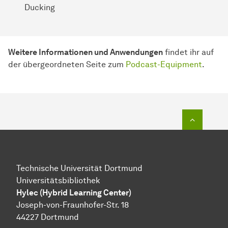
Ducking
Weitere Informationen und Anwendungen
findet ihr auf
der übergeordneten Seite zum
Podcast-Equipment
.
Zum Seit
Technische Universität Dortmund
Universitätsbibliothek
Hylec (Hybrid Learning Center)
Joseph-von-Fraunhofer-Str. 18
44227 Dortmund