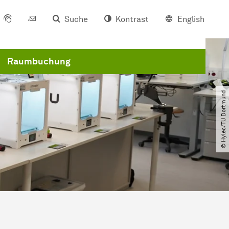
Suche
Kontrast
English
Raumbuchung
© Hylec​/​TU Dortmund