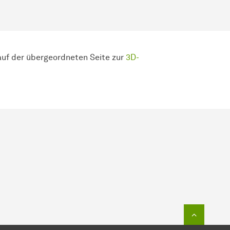
 auf der übergeordneten Seite zur
3D-
Zum Seit