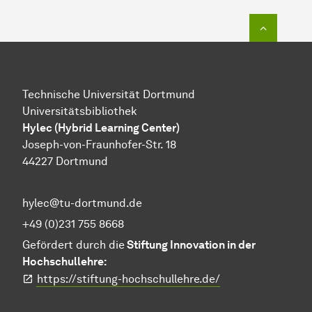
Zum Seit
Technische Universität Dortmund
Universitätsbibliothek
Hylec (Hybrid Learning Center)
Joseph-von-Fraunhofer-Str. 18
44227 Dortmund
hylec@tu-dortmund.de
+49 (0)231 755 8668
Gefördert durch die
Stiftung Innovation in der
Hochschullehre:
https://stiftung-hochschullehre.de/